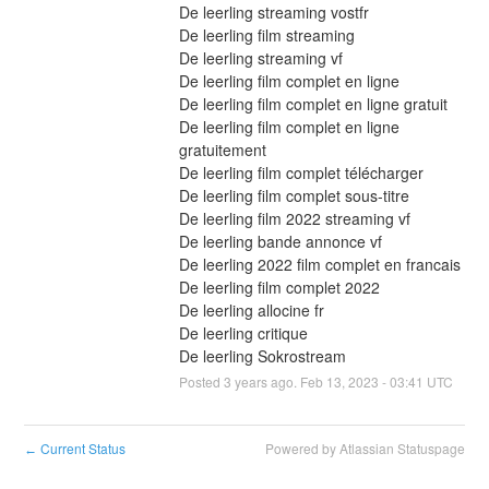
De leerling streaming vostfr
De leerling film streaming
De leerling streaming vf
De leerling film complet en ligne
De leerling film complet en ligne gratuit
De leerling film complet en ligne 
gratuitement
De leerling film complet télécharger
De leerling film complet sous-titre
De leerling film 2022 streaming vf
De leerling bande annonce vf
De leerling 2022 film complet en francais
De leerling film complet 2022
De leerling allocine fr
De leerling critique
De leerling Sokrostream
Posted
3
years ago.
Feb
13
,
2023
-
03:41
UTC
Current Status
Powered by Atlassian Statuspage
←